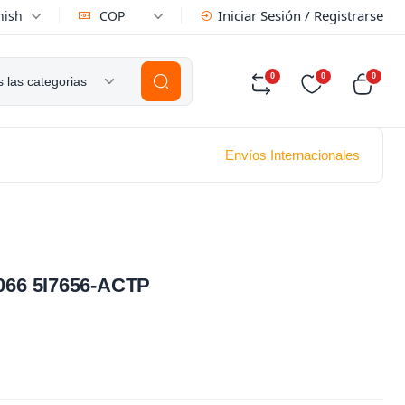
Iniciar Sesión / Registrarse
nish
COP
0
0
0
 las categorias
Envíos Internacionales
66 5I7656-ACTP