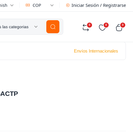
Iniciar Sesión / Registrarse
nish
COP
0
0
0
 las categorias
Envíos Internacionales
4-ACTP