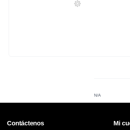
N/A
Contáctenos
Mi cu