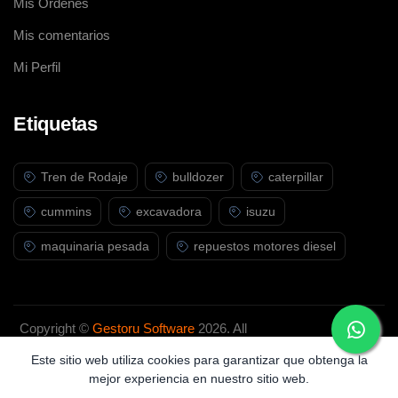
Mis Ordenes
Mis comentarios
Mi Perfil
Etiquetas
Tren de Rodaje
bulldozer
caterpillar
cummins
excavadora
isuzu
maquinaria pesada
repuestos motores diesel
Copyright ©
Gestoru Software
2026. All
rights reserved.
Este sitio web utiliza cookies para garantizar que obtenga la
mejor experiencia en nuestro sitio web.