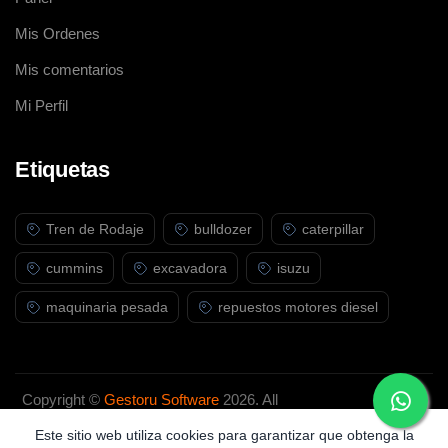
Mis Ordenes
Mis comentarios
Mi Perfil
Etiquetas
Tren de Rodaje
bulldozer
caterpillar
cummins
excavadora
isuzu
maquinaria pesada
repuestos motores diesel
Copyright ©
Gestoru Software
2026. All
rights reserved.
Este sitio web utiliza cookies para garantizar que obtenga la