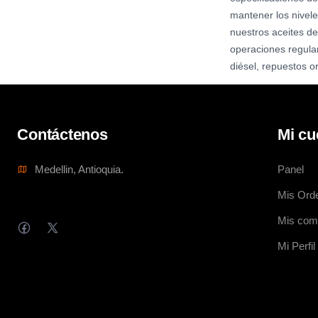
mantener los nivele
nuestros aceites de 
operaciones regular
diésel, repuestos o
Contáctenos
Mi cu
Medellin, Antioquia.
Panel
Mis Ord
Mis com
Mi Perfil