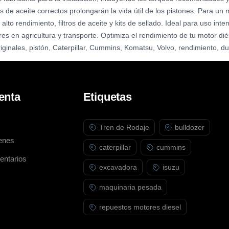
s de aceite correctos prolongarán la vida útil de los pistones. Para 
alto rendimiento, filtros de aceite y kits de sellado. Ideal para uso in
es en agricultura y transporte. Optimiza el rendimiento de tu motor di
riginales, pistón, Caterpillar, Cummins, Komatsu, Volvo, rendimiento, du
enta
Etiquetas
Tren de Rodaje
bulldozer
enes
caterpillar
cummins
entarios
excavadora
isuzu
maquinaria pesada
repuestos motores diesel