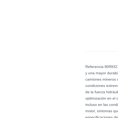
Referencia 8099321
y una mayor durabi
camiones mineros d
condiciones extrema
de la fuerza hidráu
optimización en el 
incluso en las cond
motor, síntomas qu
especificaciones de