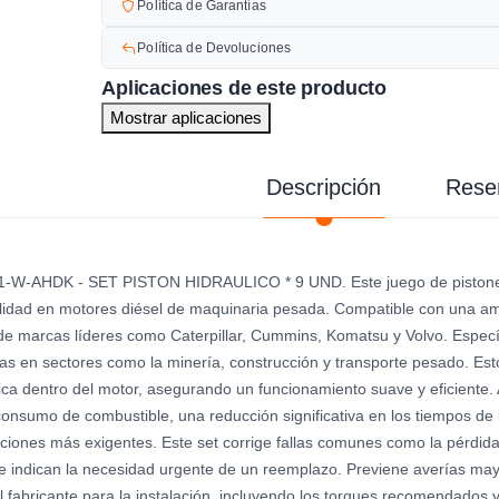
Política de Garantías
Política de Devoluciones
Aplicaciones de este producto
Mostrar aplicaciones
Descripción
Rese
-W-AHDK - SET PISTON HIDRAULICO * 9 UND. Este juego de pistones h
lidad en motores diésel de maquinaria pesada. Compatible con una am
e marcas líderes como Caterpillar, Cummins, Komatsu y Volvo. Espec
s en sectores como la minería, construcción y transporte pesado. Estos
lica dentro del motor, asegurando un funcionamiento suave y eficiente.
consumo de combustible, una reducción significativa en los tiempos de 
iciones más exigentes. Este set corrige fallas comunes como la pérdida
e indican la necesidad urgente de un reemplazo. Previene averías m
l fabricante para la instalación, incluyendo los torques recomendados 