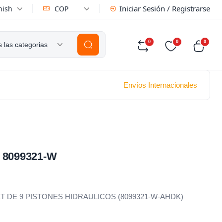
Iniciar Sesión / Registrarse
nish
COP
0
0
0
 las categorias
Envíos Internacionales
 8099321-W
ste SET DE 9 PISTONES HIDRAULICOS (8099321-W-AHDK)