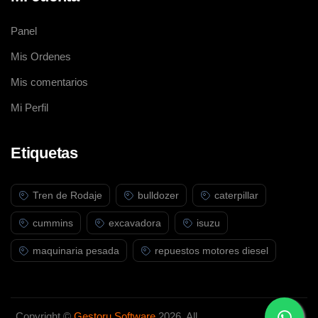
diésel, incluyendo pistones, cigüeñales, inyectores, filtros de aire
y bombas de combustible.
Panel
Mis Ordenes
Mis comentarios
Mi Perfil
Etiquetas
Tren de Rodaje
bulldozer
caterpillar
cummins
excavadora
isuzu
maquinaria pesada
repuestos motores diesel
Copyright ©
Gestoru Software
2026. All