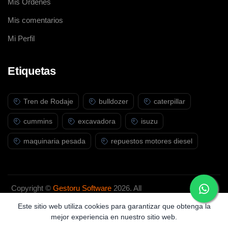
Mis Ordenes
Mis comentarios
Mi Perfil
Etiquetas
Tren de Rodaje
bulldozer
caterpillar
cummins
excavadora
isuzu
maquinaria pesada
repuestos motores diesel
Copyright ©
Gestoru Software
2026. All
rights reserved.
Este sitio web utiliza cookies para garantizar que obtenga la
mejor experiencia en nuestro sitio web.