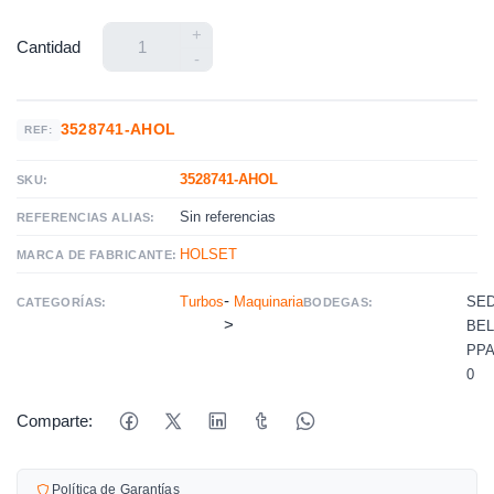
+
Cantidad
-
3528741-AHOL
REF:
3528741-AHOL
SKU:
Sin referencias
REFERENCIAS ALIAS:
HOLSET
MARCA DE FABRICANTE:
-
Turbos
Maquinaria
SE
CATEGORÍAS:
BODEGAS:
>
BE
PPA
0
Comparte:
Política de Garantías