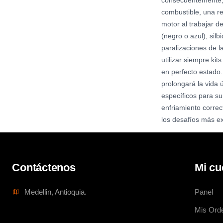
consecuentemente, e
combustible, una re
motor al trabajar d
(negro o azul), si
paralizaciones de 
utilizar siempre kit
en perfecto estado.
prolongará la vida 
específicos para su
enfriamiento correc
los desafíos más exi
Contáctenos
Mi cu
Medellin, Antioquia.
Panel
Mis Ord