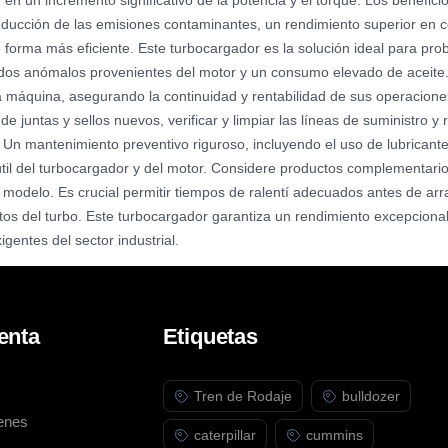
n un incremento significativo de la potencia y el torque. Los benefic
ducción de las emisiones contaminantes, un rendimiento superior en c
e forma más eficiente. Este turbocargador es la solución ideal para 
lbidos anómalos provenientes del motor y un consumo elevado de aceit
la máquina, asegurando la continuidad y rentabilidad de sus operacio
s de juntas y sellos nuevos, verificar y limpiar las líneas de suministro y
 Un mantenimiento preventivo riguroso, incluyendo el uso de lubricantes
útil del turbocargador y del motor. Considere productos complementarios
 modelo. Es crucial permitir tiempos de ralentí adecuados antes de arr
tos del turbo. Este turbocargador garantiza un rendimiento excepcional
gentes del sector industrial.
enta
Etiquetas
Tren de Rodaje
bulldozer
enes
caterpillar
cummins