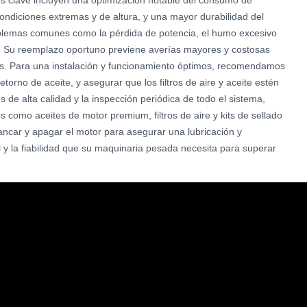
ios clave incluyen una optimización notable del consumo de
ondiciones extremas y de altura, y una mayor durabilidad del
problemas comunes como la pérdida de potencia, el humo excesivo
e. Su reemplazo oportuno previene averías mayores y costosas
nes. Para una instalación y funcionamiento óptimos, recomendamos
 retorno de aceite, y asegurar que los filtros de aire y aceite estén
 de alta calidad y la inspección periódica de todo el sistema,
 como aceites de motor premium, filtros de aire y kits de sellado
ancar y apagar el motor para asegurar una lubricación y
 y la fiabilidad que su maquinaria pesada necesita para superar