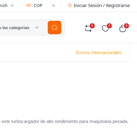
Iniciar Sesión / Registrarse
nish
COP
0
0
0
 las categorias
Envíos Internacionales
on este turbocargador de alto rendimiento para maquinaria pesada.