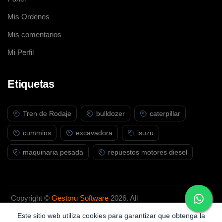
Mis Ordenes
Mis comentarios
Mi Perfil
Etiquetas
Tren de Rodaje
bulldozer
caterpillar
cummins
excavadora
isuzu
maquinaria pesada
repuestos motores diesel
Copyright ©
Gestoru Software
2026. All
rights reserved.
Este sitio web utiliza cookies para garantizar que obtenga la