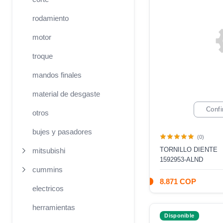
rodamiento
motor
troque
mandos finales
material de desgaste
Confi
otros
bujes y pasadores
(0)
TORNILLO DIENTE
mitsubishi
1592953-ALND
cummins
8.871 COP
electricos
herramientas
Disponible