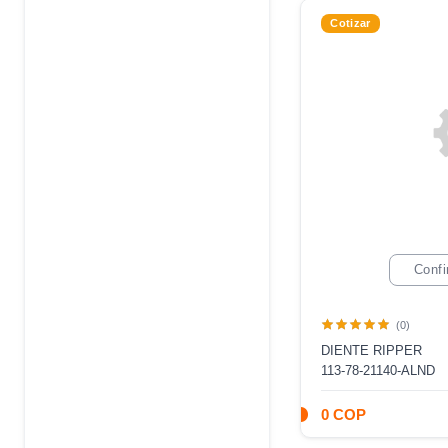
Cotizar
Confi
(0)
DIENTE RIPPER
113-78-21140-ALND
0 COP