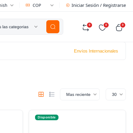
Iniciar Sesión / Registrarse
nish
COP
0
0
0
 las categorias
Envíos Internacionales
Mas reciente
30
Disponible