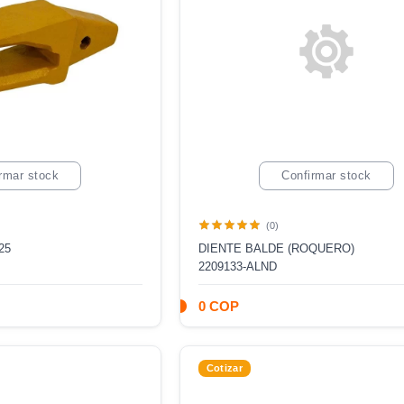
rmar stock
Confirmar stock
(0)
25
DIENTE BALDE (ROQUERO)
2209133-ALND
0 COP
Cotizar