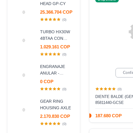
HEAD GP-CY
25.366.704 COP
(0)
TURBO HX30W
4BTAA CON
VALVULA
1.029.161 COP
(0)
ENGRANAJE
Confi
ANULAR -
CORONA
0 COP
2172879
(0)
(0)
DIENTE BALDE (GE
GEAR RING
85811440-GCSE
HOUSING AXLE
187.680 COP
2.170.830 COP
(0)