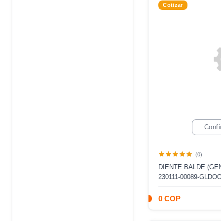
Cotizar
Confi
(0)
DIENTE BALDE (GE
230111-00089-GLDO
0 COP